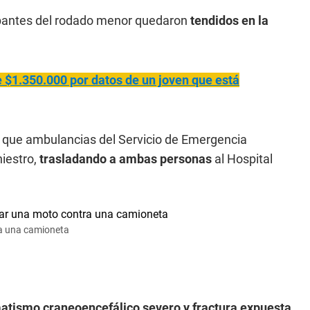
ntes del rodado menor quedaron
tendidos en la
$1.350.000 por datos de un joven que está
 que ambulancias del Servicio de Emergencia
niestro,
trasladando a ambas personas
al Hospital
ra una camioneta
atismo craneoencefálico severo y fractura expuesta