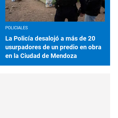
POLICIALES
La Policía desalojó a más de 20
usurpadores de un predio en obra
en la Ciudad de Mendoza