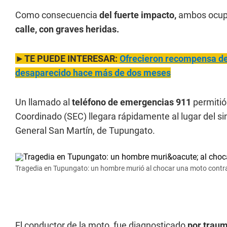
Como consecuencia
del fuerte impacto,
ambos ocupa
calle, con graves heridas.
►TE PUEDE INTERESAR:
Ofrecieron recompensa de 
desaparecido hace más de dos meses
Un llamado al
teléfono de emergencias 911
permitió
Coordinado (SEC) llegara rápidamente al lugar del si
General San Martín, de Tupungato.
Tragedia en Tupungato: un hombre murió al chocar una moto cont
El conductor de la moto, fue diagnosticado
por traum