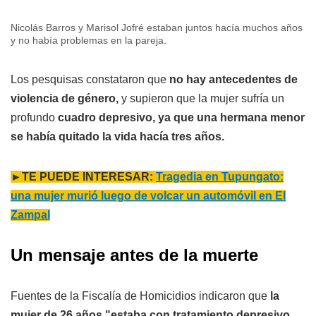
Nicolás Barros y Marisol Jofré estaban juntos hacía muchos años
y no había problemas en la pareja.
Los pesquisas constataron que
no hay antecedentes de
violencia de género,
y supieron que la mujer sufría un
profundo
cuadro depresivo, ya que una hermana menor
se había quitado la vida hacía tres años.
►TE PUEDE INTERESAR:
Tragedia en Tupungato:
una mujer murió luego de volcar un automóvil en El
Zampal
Un mensaje antes de la muerte
Fuentes de la Fiscalía de Homicidios indicaron que
la
mujer de 26 años "estaba con tratamiento depresivo,