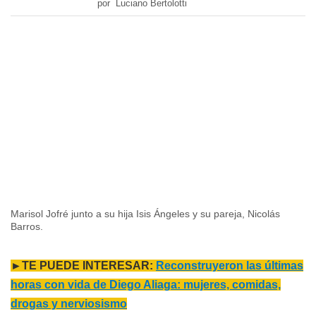
por Luciano Bertolotti
Marisol Jofré junto a su hija Isis Ángeles y su pareja, Nicolás
Barros.
►TE PUEDE INTERESAR:
Reconstruyeron las últimas
horas con vida de Diego Aliaga: mujeres, comidas,
drogas y nerviosismo