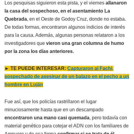
Los pesquisas siguieron esta pista, y el viernes
allanaron
la casa del sospechoso, en el asentamiento La
Quebrada
, en el Oeste de Godoy Cruz, donde no estaba.
De todas formas, encontraron algunos indicios de interés
para la causa. Además, algunas personas relataron a los
investigadores que
vieron una gran columna de humo
por la zona los días anteriores.
► TE PUEDE INTERESAR:
Capturaron al Fachi,
sospechado de asesinar de un balazo en el pecho a un
hombre en Luján
Fue así, que los policías rastrillaron el lugar
minuciosamente hasta que en un descampado
encontraron una mano casi quemada
, pero todavía con
material genético para cotejar el ADN con los familiares de
Ampuero y de esa forma
confirmar si se trata de él.