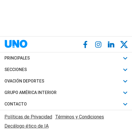
PRINCIPALES
Últimas Noticias
SECCIONES
Política
Horóscopo
OVACIÓN DEPORTES
Sociedad
Motores
Fútbol
GRUPO AMÉRICA INTERIOR
Policiales
Recetas
Mundial
Canal 7 en Vivo
CONTACTO
Judiciales
Trucos caseros
Automovilismo
Radio Nihuil
Acerca de Nosotros
Economia
Políticas de Privacidad
Términos y Condiciones
Series y Películas
Rugby
FM UNA
Contactanos
Decálogo ético de IA
Edictos y Solicitadas
Tenis