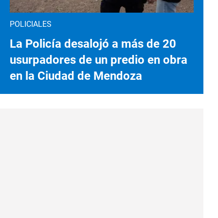
POLICIALES
La Policía desalojó a más de 20
usurpadores de un predio en obra
en la Ciudad de Mendoza