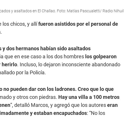
cados y asaltados en El Challao. Foto: Matías Pascualetti/ Radio Nihuil
los chicos, y allí
fueron asistidos por el personal de
s
.
s y dos hermanos habían sido asaltados
cia que en ese caso a los dos hombres
los golpearon
 herirlo
. Incluso, lo dejaron inconsciente abandonado
llado por la Policía.
o no pueden dar con los ladrones. Creo que lo que
rmado y otros con piedras.
Hay una villa a 100 metros
ienen
”, detalló Marcos, y agregó que los autores
eran
roximadamente y estaban encapuchados
: “No los