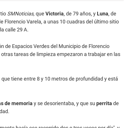
itio
SMNoticias,
que
Victoria
, de 79 años, y
Luna
, de
de Florencio Varela, a unas 10 cuadras del último sitio
la calle 29 A.
ión de Espacios Verdes del Municipio de Florencio
y otras tareas de limpieza empezaron a trabajar en las
, que tiene entre 8 y 10 metros de profundidad y está
as de memoria
y se desorientaba, y que su
perrita
de
edad.
amente hacía ese recorrido dos o tres veces por día", y