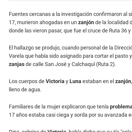
Fuentes cercanas a la investigación confirmaron al s
17, murieron ahogadas en un
zanjón
de la localidad 
donde las vieron pasar, que fue el cruce de Ruta 36 y 
El hallazgo se produjo, cuando personal de la Direcc
Varela que había sido asignado para cortar el pasto 
zanjas
de calle San José y Calchaquí (Ruta 2).
Los cuerpos de
Victoria
y
Luna
estaban en el
zanjón
lleno de agua.
Familiares de la mujer explicaron que tenía
problem
17 años estaba casi ciega y sorda por su avanzada 
Dina, sobrina de
Victoria
, había dicho que su tía "sol