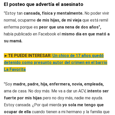
El posteo que advertía el asesinato
"Estoy tan
cansada, física y mentalmente.
No poder vivir
normal, ocuparme
de mis hijas, de mi vieja
que está remil
enferma porque es
peor que una nena de dos años",
había publicado en Facebook el
mismo día en que mató a
su mamá.
►TE PUEDE INTERESAR:
Un chico de 17 años quedó
detenido como presunto autor del crimen en el barrio
La Favorita
"Soy
madre, padre, hija, enfermera, novia, empleada,
ama de casa. No doy más. Me va a dar un ACV,
intento ser
fuerte por mis hijas
pero no doy más, nadie me ayuda.
Estoy cansada. ¿Por qué mierda
yo sola me tengo que
ocupar de ella
cuando tienen a mi hermano y la familia que