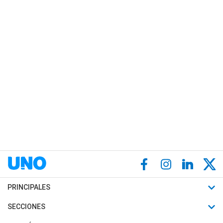
PRINCIPALES
Últimas Noticias
SECCIONES
Política