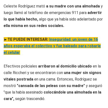
Celeste Rodríguez mató
a su madre con una almohada
y
luego llamó al teléfono de emergencias 911 para
advertir
lo que había hecho,
algo que ya había sido adelantado por
ella misma en sus redes sociales.
►TE PUEDE INTERESAR:
Inseguridad: un joven de 16
años esperaba el colectivo y fue baleado para robarle
el celular
Efectivos policiales
arribaron al domicilio ubicado
en la
calle Riccheri y se encontraron con
una mujer sin signos
vitales postrada
en una cama. Entonces, Rodríguez se
mostró
"cansada de las peleas con su madre"
y aseguró
"que la había asesinado
colocándole una almohada en la
cara",
según trascendió.