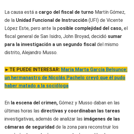
La causa está a
cargo del fiscal de turno
Martín Gómez,
de la
Unidad Funcional de Instrucción
(UFI) de Vicente
López Este, pero ante la p
osible complejidad del caso,
el
fiscal general de San Isidro, John Broyad, decidió
sumar
para la investigación a un segundo fiscal
del mismo
distrito, Alejandro Musso.
►TE PUEDE INTERESAR:
María Marta García Belsunce:
un hermanastro de Nicolás Pachelo creyó que él pudo
haber matado a la socióloga
En
la escena del crimen,
Gómez y Musso daban en las
últimas horas las
directivas y coordinaban las tareas
investigativas, además de analizar las
imágenes de las
cámaras de seguridad
de la zona para reconstruir los