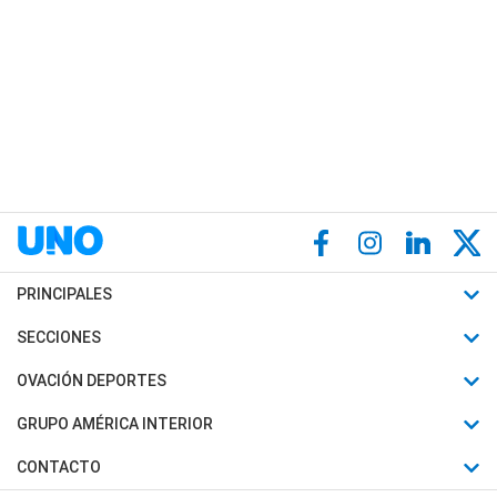
PRINCIPALES
Últimas Noticias
SECCIONES
Política
Horóscopo
OVACIÓN DEPORTES
Sociedad
Motores
Fútbol
GRUPO AMÉRICA INTERIOR
Policiales
Recetas
Mundial
Canal 7 en Vivo
CONTACTO
Judiciales
Trucos caseros
Automovilismo