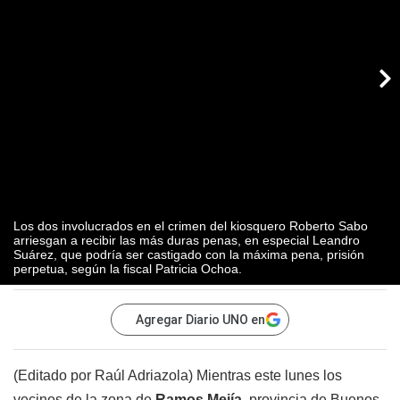
Los dos involucrados en el crimen del kiosquero Roberto Sabo
arriesgan a recibir las más duras penas, en especial Leandro
Suárez, que podría ser castigado con la máxima pena, prisión
perpetua, según la fiscal Patricia Ochoa.
Agregar Diario UNO en
(Editado por Raúl Adriazola) Mientras este lunes los
vecinos de la zona de
Ramos Mejía
, provincia de Buenos