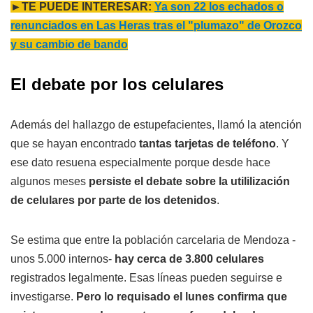
►TE PUEDE INTERESAR:
Ya son 22 los echados o
renunciados en Las Heras tras el "plumazo" de Orozco
y su cambio de bando
El debate por los celulares
Además del hallazgo de estupefacientes, llamó la atención
que se hayan encontrado
tantas tarjetas de teléfono
. Y
ese dato resuena especialmente porque desde hace
algunos meses
persiste el debate sobre la utililización
de celulares por parte de los detenidos
.
Se estima que entre la población carcelaria de Mendoza -
unos 5.000 internos-
hay cerca de 3.800 celulares
registrados legalmente. Esas líneas pueden seguirse e
investigarse.
Pero lo requisado el lunes confirma que