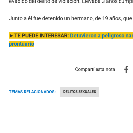
evadido del delito de violación. Llevaba 3 años cum
Junto a él fue detenido un hermano, de 19 años, que 
►TE PUEDE INTERESAR:
Detuvieron a peligroso na
prontuario
TEMAS RELACIONADOS:
DELITOS SEXUALES