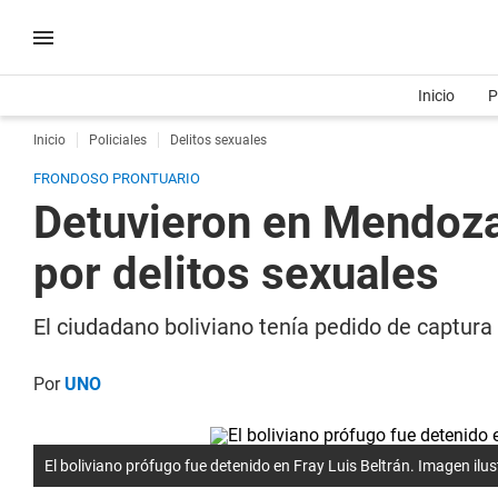
Inicio
P
Inicio
Policiales
Delitos sexuales
FRONDOSO PRONTUARIO
Detuvieron en Mendoza
por delitos sexuales
El ciudadano boliviano tenía pedido de captura 
Por
UNO
El boliviano prófugo fue detenido en Fray Luis Beltrán. Imagen ilus