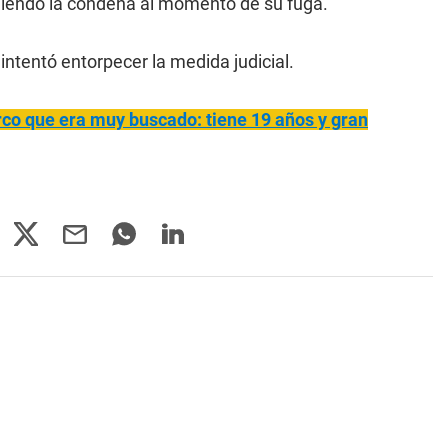
pliendo la condena al momento de su fuga.
intentó entorpecer la medida judicial.
rco que era muy buscado: tiene 19 años y gran