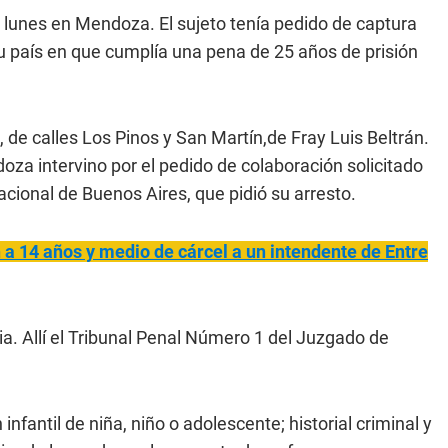
 lunes en Mendoza. El sujeto tenía pedido de captura
u país en que cumplía una pena de 25 años de prisión
 de calles Los Pinos y San Martín,de Fray Luis Beltrán.
oza intervino por el pedido de colaboración solicitado
acional de Buenos Aires, que pidió su arresto.
a 14 años y medio de cárcel a un intendente de Entre
ia. Allí el Tribunal Penal Número 1 del Juzgado de
nfantil de niña, niño o adolescente; historial criminal y