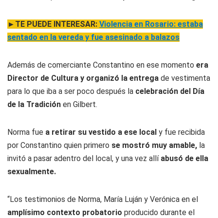
►TE PUEDE INTERESAR:
Violencia en Rosario: estaba
sentado en la vereda y fue asesinado a balazos
Además de comerciante Constantino en ese momento
era
Director de Cultura y organizó la entrega
de vestimenta
para lo que iba a ser poco después la
celebración del Día
de la Tradición
en Gilbert.
Norma fue
a retirar su vestido a ese local
y fue recibida
por Constantino quien primero
se mostró muy amable,
la
invitó a pasar adentro del local, y una vez allí
abusó de ella
sexualmente.
“Los testimonios de Norma, María Luján y Verónica en el
amplísimo contexto probatorio
producido durante el