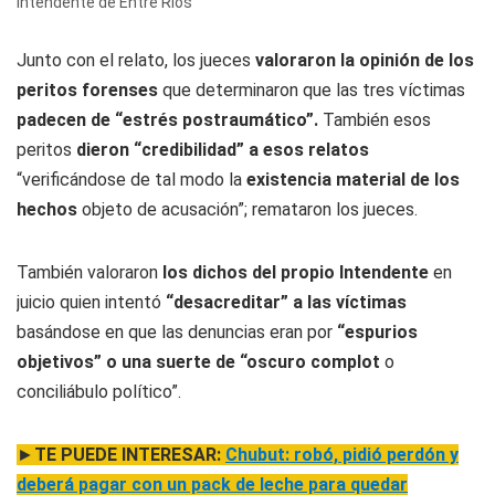
intendente de Entre Ríos
Junto con el relato, los jueces
valoraron la opinión de los
peritos forenses
que determinaron que las tres víctimas
padecen de “estrés postraumático”.
También esos
peritos
dieron “credibilidad” a esos relatos
“verificándose de tal modo la
existencia material de los
hechos
objeto de acusación”; remataron los jueces.
También valoraron
los dichos del propio Intendente
en
juicio quien intentó
“desacreditar” a las víctimas
basándose en que las denuncias eran por
“espurios
objetivos” o una suerte de “oscuro complot
o
conciliábulo político”.
►
TE PUEDE INTERESAR:
Chubut: robó, pidió perdón y
deberá pagar con un pack de leche para quedar