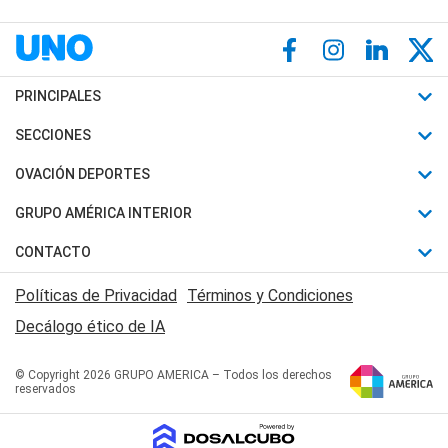
PRINCIPALES
Últimas Noticias
SECCIONES
Política
Horóscopo
OVACIÓN DEPORTES
Sociedad
Motores
Fútbol
GRUPO AMÉRICA INTERIOR
Policiales
Recetas
Mundial
Canal 7 en Vivo
CONTACTO
Judiciales
Trucos caseros
Automovilismo
Radio Nihuil
Acerca de Nosotros
Economia
Políticas de Privacidad
Términos y Condiciones
Series y Películas
Rugby
FM UNA
Contactanos
Decálogo ético de IA
Edictos y Solicitadas
Tenis
Radio Brava
Newsletter
Básquet
© Copyright 2026 GRUPO AMERICA – Todos los derechos
San Juan 8
reservados
Boxeo
Fuera de Juego