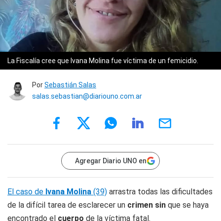
La Fiscalía cree que Ivana Molina fue víctima de un femicidio.
Por
Sebastián Salas
salas.sebastian@diariouno.com.ar
Agregar Diario UNO en
El caso de
Ivana Molina
(39)
arrastra todas las dificultades
de la difícil tarea de esclarecer un
crimen sin
que se haya
encontrado el
cuerpo
de la víctima fatal.