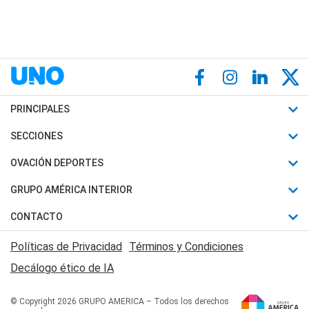
PRINCIPALES
Últimas Noticias
SECCIONES
Política
Horóscopo
OVACIÓN DEPORTES
Sociedad
Motores
Fútbol
GRUPO AMÉRICA INTERIOR
Policiales
Recetas
Mundial
Canal 7 en Vivo
CONTACTO
Judiciales
Trucos caseros
Automovilismo
Radio Nihuil
Acerca de Nosotros
Economia
Políticas de Privacidad
Términos y Condiciones
Series y Películas
Rugby
FM UNA
Contactanos
Decálogo ético de IA
Edictos y Solicitadas
Tenis
Radio Brava
Newsletter
Básquet
© Copyright 2026 GRUPO AMERICA – Todos los derechos
San Juan 8