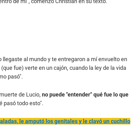
entro de mí", comenzó Christian en su texto.
o llegaste al mundo y te entregaron a mí envuelto en
(que fue) verte en un cajón, cuando la ley de la vida
omo pasó".
 muerte de Lucio,
no puede "entender" qué fue lo que
é pasó todo esto".
ladas, le amputó los genitales y le clavó un cuchillo