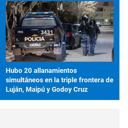
Hubo 20 allanamientos
simultáneos en la triple frontera de
Luján, Maipú y Godoy Cruz