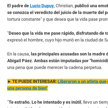
El padre de
Lucio Dupuy
, Christian,
publicó una emot
se conozca el veredicto del juicio de la muerte del
tortura constante" y que desea que la vida pase pront
"
Deseo que la vida me pase rápido, disfrutando de to
expresó el hombre, cuyo hijo murió en la ciudad de S
En la causa,
las principales acusadas son la madre d
Abigail Páez
.
Ambas están imputadas por "homicidio
una pena que puede merecer la cadena perpetua.
► TE PUEDE INTERESAR:
Liberaron a un atleta que 
una persona de bien"
"
Te extraño. Lo he intentado y es inútil
, llevo un tie