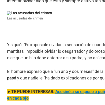
intentar olvidar algo que está y siempre estuvo tan d
Las acusadas del crimen
Y siguió: "Es imposible olvidar la sensación de cuand
mantitas, imposible olvidar lo desgarrador y doloroso 
dice que un hijo debe enterrar a su padre, y no así c
El hombre expresó que a "un año y dos meses" de la
pasó
y que nadie le "ha dado explicaciones de por qu
►TE PUEDE INTERESAR:
Asesinó a su esposo a puña
en cada ojo