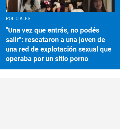
POLICIALES
"Una vez que entrás, no podés
salir": rescataron a una joven de
una red de explotación sexual que
operaba por un sitio porno