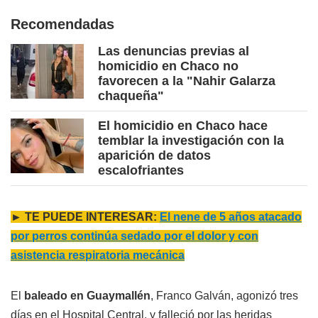
Recomendadas
Las denuncias previas al
homicidio en Chaco no
favorecen a la "Nahir Galarza
chaqueña"
El homicidio en Chaco hace
temblar la investigación con la
aparición de datos
escalofriantes
► TE PUEDE INTERESAR:
El nene de 5 años atacado
por perros continúa sedado por el dolor y con
asistencia respiratoria mecánica
El
baleado en Guaymallén
, Franco Galván, agonizó tres
días en el Hospital Central, y falleció por las heridas