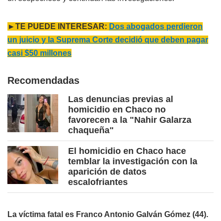
►TE PUEDE INTERESAR:
Dos abogados perdieron
un juicio y la Suprema Corte decidió que deben pagar
casi $50 millones
Recomendadas
Las denuncias previas al
homicidio en Chaco no
favorecen a la "Nahir Galarza
chaqueña"
El homicidio en Chaco hace
temblar la investigación con la
aparición de datos
escalofriantes
La víctima fatal es Franco Antonio Galván Gómez (44).