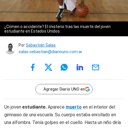
¿Crimen o accidente? El misterio tras las muerte del joven
estudiante en Estados Unidos.
Por
Sebastián Salas
salas.sebastian@diariouno.com.ar
Agregar Diario UNO en
Un joven
estudiante.
Aparece
muerto
en el interior del
gimnasio de una escuela. Su cuerpo estaba enrollado en
una alfombra. Tenía golpes en el cuello. Hasta un niño diría