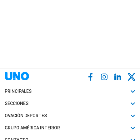
PRINCIPALES
Últimas Noticias
SECCIONES
Política
Horóscopo
OVACIÓN DEPORTES
Sociedad
Motores
Fútbol
GRUPO AMÉRICA INTERIOR
Policiales
Recetas
Mundial
Canal 7 en Vivo