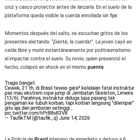
cruz y casco protector antes de lanzarla. En el suelo de la
plataforma queda visible la cuerda enrollada sin fijar.
Momentos después del salto, se escuchan gritos de los
presentes alertando: “¡Gente, la cuerda!”. La joven cayó en
caída libre y murió instantáneamente por politraumatismo
al impactar contra el suelo. Su novio, quien presenció el
hecho, colapsó en shock en el mismo
puente
.
Tragis banget.
Cewek, 21 th, di Brasil tewas gara² kelalaian fatal instruktur
pas mau ekstrem rope jump di Jembatan Skeleton, Limeira
(13/6). Parahnya, instruktur diduga lupa pasang tali
pengaman ke tubuh korban, tapi korban langsung "dilempar"
gitu aja dari jembatan setinggi…
pic.twitter.com/hPr88s83V8
— TaufikTM (@taufik_q)
June 14, 2026
La Policía de
Brasil
intervino de inmediato y detuvo a 6