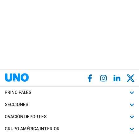
PRINCIPALES
Últimas Noticias
SECCIONES
Política
Horóscopo
OVACIÓN DEPORTES
Sociedad
Motores
Fútbol
GRUPO AMÉRICA INTERIOR
Policiales
Recetas
Mundial