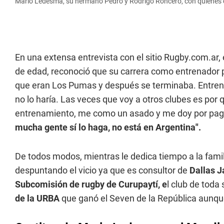
Mario Ledesma, su hermano Pedro y Rodrigo Roncero, con quienes
En una extensa entrevista con el sitio Rugby.com.ar,
de edad, reconoció que su carrera como entrenador p
que eran Los Pumas y después se terminaba. Entrenar
no lo haría. Las veces que voy a otros clubes es por
entrenamiento, me como un asado y me doy por pa
mucha gente sí lo haga, no está en Argentina".
De todos modos, mientras le dedica tiempo a la fami
despuntando el vicio ya que es consultor de
Dallas J
Subcomisión de rugby de Curupaytí, e
l club de toda
de la URBA
que ganó el Seven de la República aunque