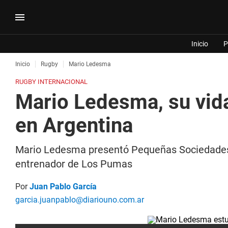
Inicio
P
Inicio
Rugby
Mario Ledesma
RUGBY INTERNACIONAL
Mario Ledesma, su vida
en Argentina
Mario Ledesma presentó Pequeñas Sociedades, e
entrenador de Los Pumas
Por
Juan Pablo García
garcia.juanpablo@diariouno.com.ar