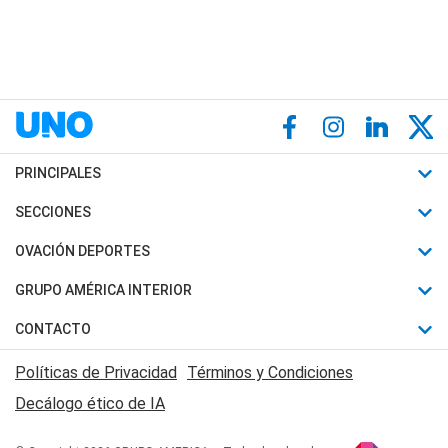
PRINCIPALES
Últimas Noticias
SECCIONES
Política
Horóscopo
OVACIÓN DEPORTES
Sociedad
Motores
Fútbol
GRUPO AMÉRICA INTERIOR
Policiales
Recetas
Mundial
Canal 7 en Vivo
CONTACTO
Judiciales
Trucos caseros
Automovilismo
Radio Nihuil
Acerca de Nosotros
Economia
Políticas de Privacidad
Términos y Condiciones
Series y Películas
Rugby
FM UNA
Contactanos
Decálogo ético de IA
Edictos y Solicitadas
Tenis
Radio Brava
Newsletter