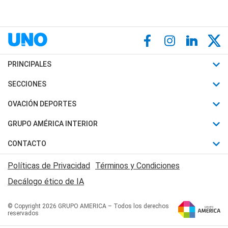
PRINCIPALES
Últimas Noticias
SECCIONES
Política
Horóscopo
OVACIÓN DEPORTES
Sociedad
Motores
Fútbol
GRUPO AMÉRICA INTERIOR
Policiales
Recetas
Mundial
Canal 7 en Vivo
CONTACTO
Judiciales
Trucos caseros
Automovilismo
Radio Nihuil
Acerca de Nosotros
Economia
Políticas de Privacidad
Términos y Condiciones
Series y Películas
Rugby
FM UNA
Contactanos
Decálogo ético de IA
Edictos y Solicitadas
Tenis
Radio Brava
Newsletter
Básquet
© Copyright 2026 GRUPO AMERICA – Todos los derechos
San Juan 8
reservados
Boxeo