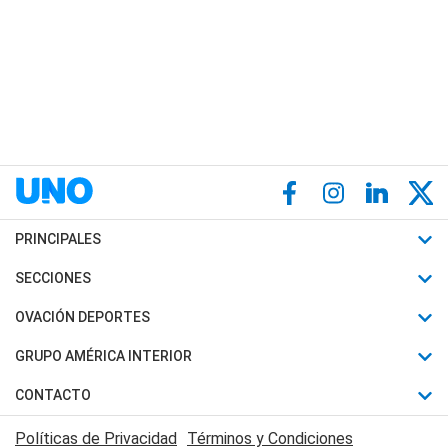
PRINCIPALES
Últimas Noticias
SECCIONES
Política
Horóscopo
OVACIÓN DEPORTES
Sociedad
Motores
Fútbol
GRUPO AMÉRICA INTERIOR
Policiales
Recetas
Mundial
Canal 7 en Vivo
CONTACTO
Judiciales
Trucos caseros
Automovilismo
Radio Nihuil
Acerca de Nosotros
Economia
Políticas de Privacidad
Términos y Condiciones
Series y Películas