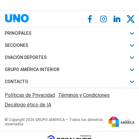
PRINCIPALES
Últimas Noticias
SECCIONES
Política
Horóscopo
OVACIÓN DEPORTES
Sociedad
Motores
Fútbol
GRUPO AMÉRICA INTERIOR
Policiales
Recetas
Mundial
Canal 7 en Vivo
CONTACTO
Judiciales
Trucos caseros
Automovilismo
Radio Nihuil
Acerca de Nosotros
Economia
Políticas de Privacidad
Términos y Condiciones
Series y Películas
Rugby
FM UNA
Contactanos
Decálogo ético de IA
Edictos y Solicitadas
Tenis
Radio Brava
Newsletter
Básquet
© Copyright 2026 GRUPO AMERICA – Todos los derechos
San Juan 8
reservados
Boxeo
Fuera de Juego