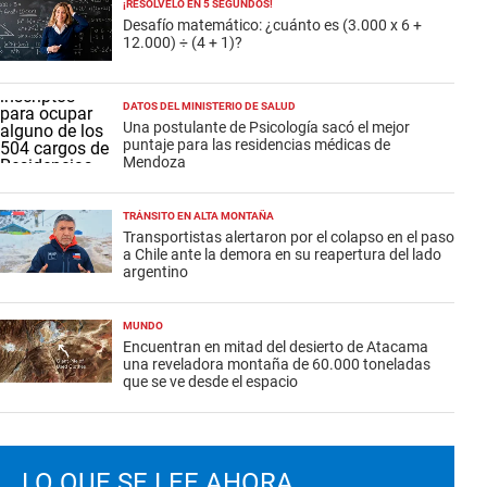
¡RESOLVELO EN 5 SEGUNDOS!
Desafío matemático: ¿cuánto es (3.000 x 6 +
12.000) ÷ (4 + 1)?
DATOS DEL MINISTERIO DE SALUD
Una postulante de Psicología sacó el mejor
puntaje para las residencias médicas de
Mendoza
TRÁNSITO EN ALTA MONTAÑA
Transportistas alertaron por el colapso en el paso
a Chile ante la demora en su reapertura del lado
argentino
MUNDO
Encuentran en mitad del desierto de Atacama
una reveladora montaña de 60.000 toneladas
que se ve desde el espacio
LO QUE SE LEE AHORA