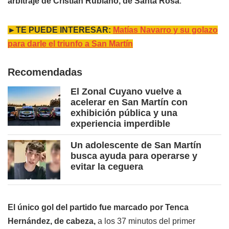
arbitraje de Cristian Rubiano, de Santa Rosa
.
►TE PUEDE INTERESAR:
Matías Navarro y su golazo
para darle el triunfo a San Martín
Recomendadas
El Zonal Cuyano vuelve a
acelerar en San Martín con
exhibición pública y una
experiencia imperdible
Un adolescente de San Martín
busca ayuda para operarse y
evitar la ceguera
El único gol del partido fue marcado por Tenca
Hernández, de cabeza,
a los 37 minutos del primer