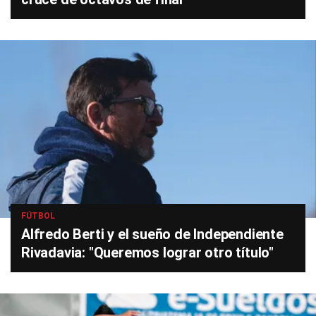
FÚTBOL
Alfredo Berti y el sueño de Independiente
Rivadavia: "Queremos lograr otro título"