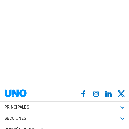
PRINCIPALES
Últimas Noticias
SECCIONES
Política