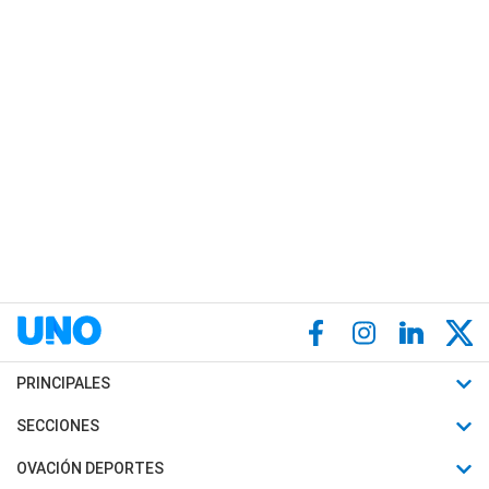
PRINCIPALES
Últimas Noticias
SECCIONES
Política
Horóscopo
OVACIÓN DEPORTES