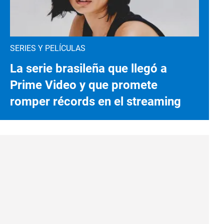
SERIES Y PELÍCULAS
La serie brasileña que llegó a
Prime Video y que promete
romper récords en el streaming