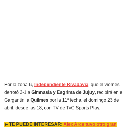
Por la zona B,
Independiente Rivadavia
, que el viernes
derrotó 3-1 a
Gimnasia y Esgrima de Jujuy
, recibirá en el
Gargantini a
Quilmes
por la 11ª fecha, el domingo 23 de
abril, desde las 18, con TV de TyC Sports Play.
►TE PUEDE INTERESAR:
Alex Arce tuvo otro gran