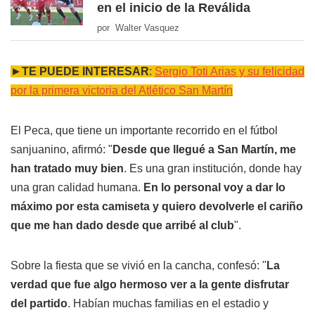
en el inicio de la Reválida
por Walter Vasquez
►
TE PUEDE INTERESAR
:
Sergio Toti Arias y su felicidad
por la primera victoria del Atlético San Martín
El Peca, que tiene un importante recorrido en el fútbol
sanjuanino, afirmó: "
Desde que llegué a San Martín, me
han tratado muy bien
. Es una gran institución, donde hay
una gran calidad humana.
En lo personal voy a dar lo
máximo por esta camiseta y quiero devolverle el cariño
que me han dado desde que arribé al club
".
Sobre la fiesta que se vivió en la cancha, confesó: "
La
verdad que fue algo hermoso ver a la gente disfrutar
del partido
. Habían muchas familias en el estadio y