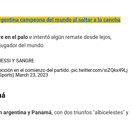
rgentina campeona del mundo al saltar a la cancha
bre en el palo
e intentó algún remate desde lejos,
 jugador del mundo.
ESSI Y SANGRE
ección en el comienzo del partido.
pic.twitter.com/xiZQkx49Lj
Sports)
March 23, 2023
má
ión argentina y Panamá
, con dos triunfos "albicelestes" y