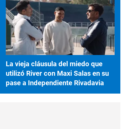
La vieja cláusula del miedo que
utilizó River con Maxi Salas en su
pase a Independiente Rivadavia