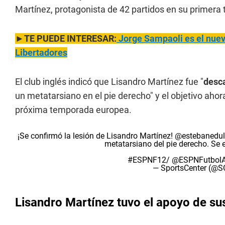
Martínez, protagonista de 42 partidos en su primer
►TE PUEDE INTERESAR:
Jorge Sampaoli es el nuev
Libertadores
El club inglés indicó que Lisandro Martínez fue "
desca
un metatarsiano en el pie derecho" y el objetivo ahora
próxima temporada europea.
¡Se confirmó la lesión de Lisandro Martínez!
@estebanedul
metatarsiano del pie derecho. Se 
#ESPNF12
/
@ESPNFutbolA
— SportsCenter (@
Lisandro Martínez tuvo el apoyo de su