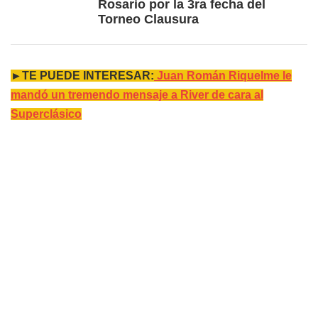
Rosario por la 3ra fecha del
Torneo Clausura
►TE PUEDE INTERESAR:
Juan Román Riquelme le
mandó un tremendo mensaje a River de cara al
Superclásico