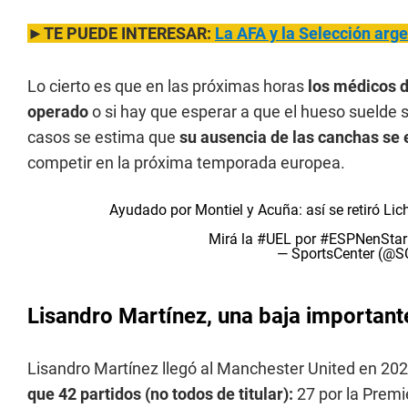
►TE PUEDE INTERESAR:
La AFA y la Selección arge
Lo cierto es que en las próximas horas
los médicos d
operado
o si hay que esperar a que el hueso suelde s
casos se estima que
su ausencia de las canchas se 
competir en la próxima temporada europea.
Ayudado por Montiel y Acuña: así se retiró Lic
Mirá la
#UEL
por
#ESPNenStar
— SportsCenter (@
Lisandro Martínez, una baja important
Lisandro Martínez llegó al Manchester United en 20
que 42 partidos (no todos de titular):
27 por la Premie