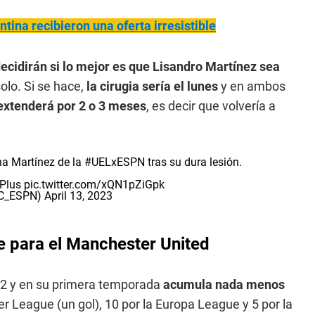
ntina recibieron una oferta irresistible
ecidirán si lo mejor es que Lisandro Martínez sea
olo. Si se hace,
la cirugia sería el lunes
y en ambos
extenderá por 2 o 3 meses
, es decir que volvería a
ha Martínez de la
#UELxESPN
tras su dura lesión.
Plus
pic.twitter.com/xQN1pZiGpk
SC_ESPN)
April 13, 2023
e para el Manchester United
22 y en su primera temporada
acumula nada menos
r League (un gol), 10 por la Europa League y 5 por la