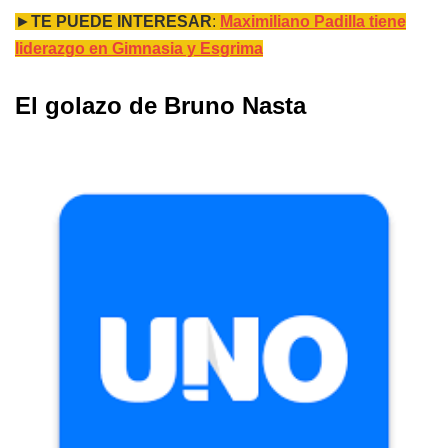
►
TE PUEDE INTERESAR
:
Maximiliano Padilla tiene
liderazgo en Gimnasia y Esgrima
El golazo de Bruno Nasta