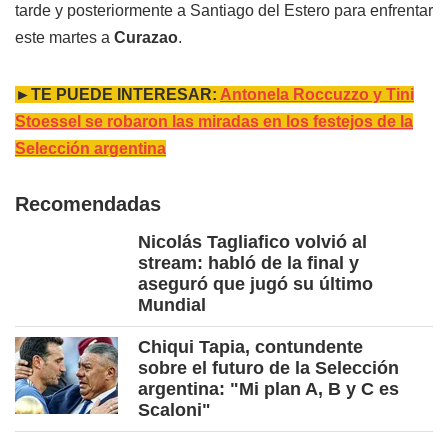
tarde y posteriormente a Santiago del Estero para enfrentar
este martes a
Curazao
.
►TE PUEDE INTERESAR:
Antonela Roccuzzo y Tini
Stoessel se robaron las miradas en los festejos de la
Selección argentina
Recomendadas
Nicolás Tagliafico volvió al
stream: habló de la final y
aseguró que jugó su último
Mundial
Chiqui Tapia, contundente
sobre el futuro de la Selección
argentina: "Mi plan A, B y C es
Scaloni"