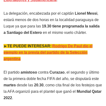
La delegación, encabezada por el capitán
Lionel Messi
,
estará menos de dos horas en la localidad paraguaya de
Luque ya que para las
19.30 tiene programada la salida
a Santiago del Estero
en el mismo vuelo chárter.
►TE PUEDE INTERESAR:
Rodrigo De Paul dio el
ejemplo en la previa del partido de la Selección
argentina
El partido
amistoso
contra
Curazao
, el segundo y último
de la primera doble fecha FIFA del año, se disputará este
martes
desde las
20.30
, como cita final de los festejos que
la AFA organizó para el plantel que ganó el
Mundial Qatar
2022
.