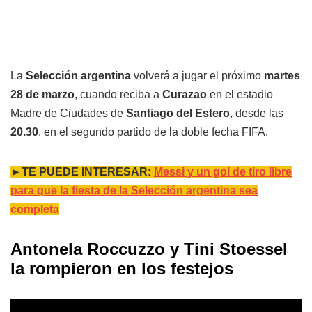
La
Selección argentina
volverá a jugar el próximo
martes
28 de marzo
, cuando reciba a
Curazao
en el estadio
Madre de Ciudades de
Santiago del Estero
, desde las
20.30
, en el segundo partido de la doble fecha FIFA.
►TE PUEDE INTERESAR:
Messi y un gol de tiro libre
para que la fiesta de la Selección argentina sea
completa
Antonela Roccuzzo y Tini Stoessel
la rompieron en los festejos