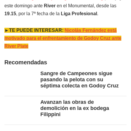
este domingo ante
River
en el Monumental, desde las
19.15
, por la 7ª fecha de la
Liga Profesional
.
►TE PUEDE INTERESAR:
Nicolás Fernández está
motivado para el enfrentamiento de Godoy Cruz ante
River Plate
Recomendadas
Sangre de Campeones sigue
pasando la pelota con su
séptima colecta en Godoy Cruz
Avanzan las obras de
demolición en la ex bodega
Filippini