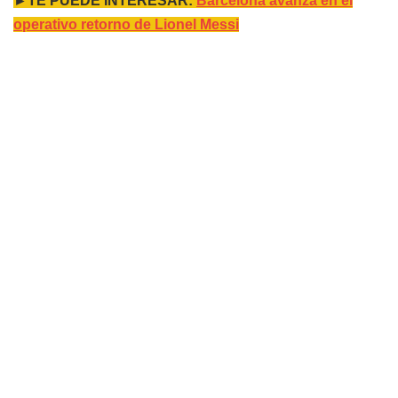
►TE PUEDE INTERESAR:
Barcelona avanza en el
operativo retorno de Lionel Messi