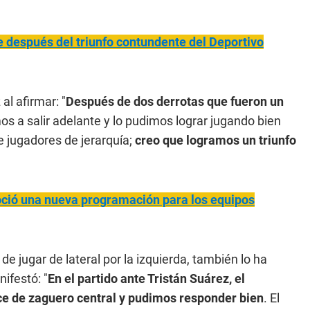
e después del triunfo contundente del Deportivo
 al afirmar: "
Después de dos derrotas que fueron un
s a salir adelante y lo pudimos lograr jugando bien
e jugadores de jerarquía;
creo que logramos un triunfo
oció una nueva programación para los equipos
e jugar de lateral por la izquierda, también lo ha
ifestó: "
En el partido ante Tristán Suárez, el
hice de zaguero central y pudimos responder bien
. El