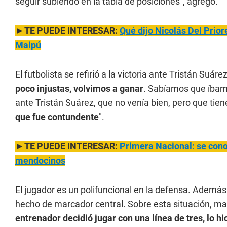
seguir subiendo en la tabla de posiciones", agregó.
►TE PUEDE INTERESAR:
Qué dijo Nicolás Del Prior
Maipú
El futbolista se refirió a la victoria ante Tristán Suárez
poco injustas, volvimos a ganar
. Sabíamos que íbamo
ante Tristán Suárez, que no venía bien, pero que tien
que fue contundente
".
►TE PUEDE INTERESAR:
Primera Nacional: se con
mendocinos
El jugador es un polifuncional en la defensa. Además d
hecho de marcador central. Sobre esta situación, man
entrenador decidió jugar con una línea de tres, lo 