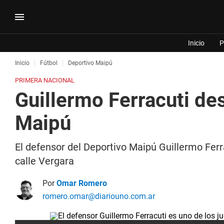
Inicio
P
Inicio
Fútbol
Deportivo Maipú
PRIMERA NACIONAL
Guillermo Ferracuti de
Maipú
El defensor del Deportivo Maipú Guillermo Ferra
calle Vergara
Por
Omar Romero
romero.omar@diariouno.com.ar