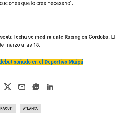
iciones que lo crea necesario".
a sexta fecha se medirá ante Racing en Córdoba
. El
e marzo a las 18.
debut soñado en el Deportivo Maipú
RRACUTI
ATLANTA