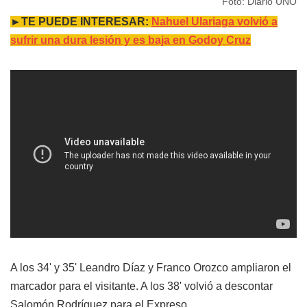
Foto: Diario UNO
►TE PUEDE INTERESAR:
Nahuel Ulariaga volvió a
sufrir una dura lesión y es baja en Godoy Cruz
A los 34' y 35' Leandro Díaz y Franco Orozco ampliaron el
marcador para el visitante. A los 38' volvió a descontar
Salomón Rodríguez para el Expreso.