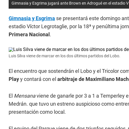
Gimnasia y Esgrima jugará ante Brown en Adrogué en el estadio Ví
Gimnasia y Esgrima
se presentará este domingo an
estadio Víctor Legrotaglie, por la 18ª y penúltima jor
Primera Nacional
.
Luis Silva viene de marcar en los dos últimos partidos del Lobo.
El encuentro que sostendrán el Lobo y el Tricolor c
Play
y contará con el
arbitraje de Maximiliano Mach
El
Mensana
viene de ganarle por 3 a 1 a Temperley e
Medrán. que tuvo un estreno auspicioso como entren
presentación como local.
El equipo del Parque viene de dos triunfos seguidos,