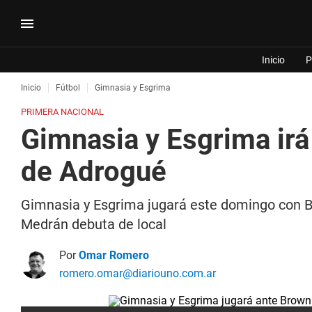
Inicio
P
Inicio
Fútbol
Gimnasia y Esgrima
PRIMERA NACIONAL
Gimnasia y Esgrima irá
de Adrogué
Gimnasia y Esgrima jugará este domingo con Br
Medrán debuta de local
Por
Omar Romero
romero.omar@diariouno.com.ar