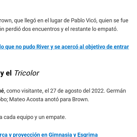
Brown, que llegó en el lugar de Pablo Vicó, quien se fue
ión perdió dos encuentros y el restante lo empató.
o que no pudo River y se acercó al objetivo de entrar
o
y el
Tricolor
ué
, como visitante, el 27 de agosto del 2022. Germán
Lobo; Mateo Acosta anotó para Brown.
ra cada equipo y un empate.
ca y proyección en Gimnasia y Esgrima