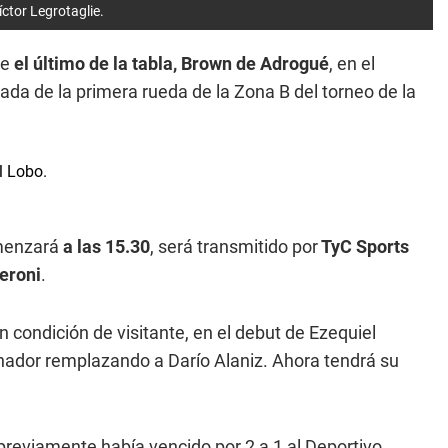
ctor Legrotaglie.
te
el último de la tabla, Brown de Adrogué
, en el
nada de la primera rueda de la Zona B del torneo de la
omenzará
a las 15.30
, será transmitido por
TyC Sports
eroni
.
n condición de visitante, en el debut de Ezequiel
ador remplazando a Darío Alaniz. Ahora tendrá su
 previamente había vencido por 2 a 1 al Deportivo