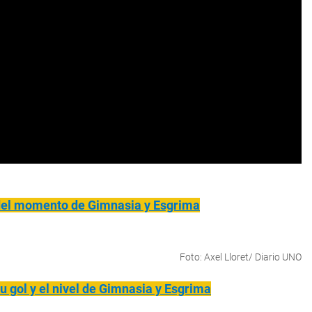
 del momento de Gimnasia y Esgrima
Foto: Axel Lloret/ Diario UNO
su gol y el nivel de Gimnasia y Esgrima