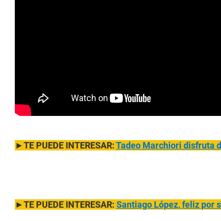
►TE PUEDE INTERESAR:
Tadeo Marchiori disfruta
►TE PUEDE INTERESAR:
Santiago López, feliz por 