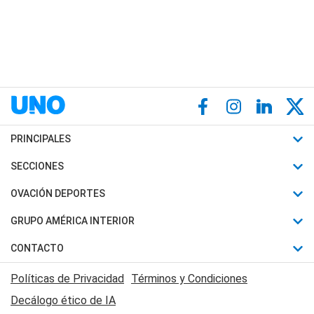
PRINCIPALES
Últimas Noticias
SECCIONES
Política
Horóscopo
OVACIÓN DEPORTES
Sociedad
Motores
Fútbol
GRUPO AMÉRICA INTERIOR
Policiales
Recetas
Mundial
Canal 7 en Vivo
CONTACTO
Judiciales
Trucos caseros
Automovilismo
Radio Nihuil
Acerca de Nosotros
Economia
Políticas de Privacidad
Términos y Condiciones
Series y Películas
Rugby
FM UNA
Contactanos
Decálogo ético de IA
Edictos y Solicitadas
Tenis