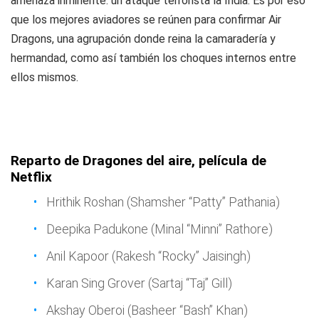
amenaza inminente: un ataque terrorista la India. Es por eso
que los mejores aviadores se reúnen para confirmar Air
Dragons, una agrupación donde reina la camaradería y
hermandad, como así también los choques internos entre
ellos mismos.
Reparto de Dragones del aire, película de
Netflix
Hrithik Roshan (Shamsher “Patty” Pathania)
Deepika Padukone (Minal “Minni” Rathore)
Anil Kapoor (Rakesh “Rocky” Jaisingh)
Karan Sing Grover (Sartaj “Taj” Gill)
Akshay Oberoi (Basheer “Bash” Khan)