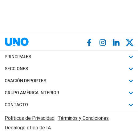
PRINCIPALES
Últimas Noticias
SECCIONES
Política
Horóscopo
OVACIÓN DEPORTES
Sociedad
Motores
Fútbol
GRUPO AMÉRICA INTERIOR
Policiales
Recetas
Mundial
Canal 7 en Vivo
CONTACTO
Judiciales
Trucos caseros
Automovilismo
Radio Nihuil
Acerca de Nosotros
Economia
Políticas de Privacidad
Términos y Condiciones
Series y Películas
Rugby
FM UNA
Contactanos
Decálogo ético de IA
Edictos y Solicitadas
Tenis
Radio Brava
Newsletter